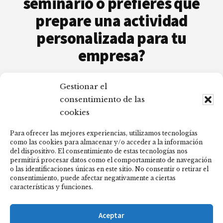
seminario o prefieres que
LA
prepare una actividad
VIDA
PERSONAL
personalizada para tu
Y
empresa?
PROFESIONAL
Estaré encantada de atenderte y aclararé
Gestionar el
cualquier duda que puedas tener.
consentimiento de las
cookies
Contáctame
Calendario
Para ofrecer las mejores experiencias, utilizamos tecnologías
como las cookies para almacenar y/o acceder a la información
del dispositivo. El consentimiento de estas tecnologías nos
permitirá procesar datos como el comportamiento de navegación
¡No hay eventos!
o las identificaciones únicas en este sitio. No consentir o retirar el
consentimiento, puede afectar negativamente a ciertas
características y funciones.
Aceptar