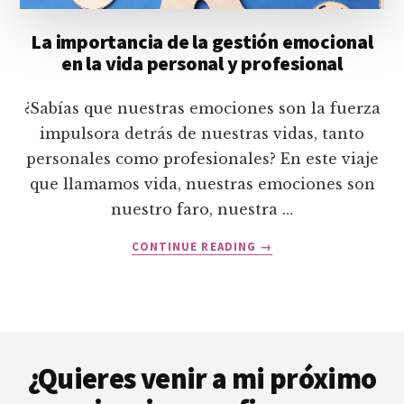
La importancia de la gestión emocional
en la vida personal y profesional
¿Sabías que nuestras emociones son la fuerza
impulsora detrás de nuestras vidas, tanto
personales como profesionales? En este viaje
que llamamos vida, nuestras emociones son
nuestro faro, nuestra …
ACERCA
CONTINUE READING
→
DE
LA
IMPORTANCIA
DE
Footer
LA
GESTIÓN
¿Quieres venir a mi próximo
EMOCIONAL
EN