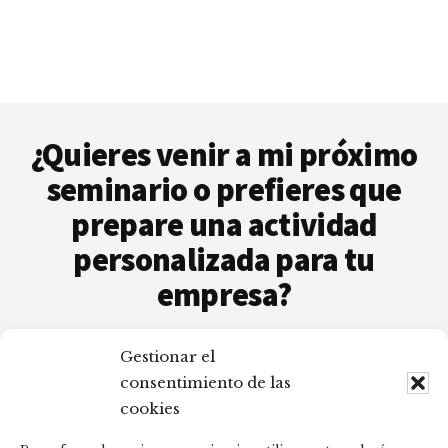
Footer
¿Quieres venir a mi próximo
seminario o prefieres que
prepare una actividad
personalizada para tu
empresa?
Estaré encantada de atenderte y aclararé
Gestionar el
cualquier duda que puedas tener.
consentimiento de las
cookies
Contáctame
Calendario