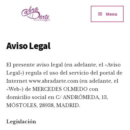
Additional
Saltar
Saltar
Skip
Talleres
al
a
to
menu
Menu
contenido
la
footer
y
principal
barra
sesiones
lateral
de
principal
Risoterapia
Aviso Legal
y
Gestión
El presente aviso legal (en adelante, el «Aviso
Emocional
Legal») regula el uso del servicio del portal de
en
Internet www.abradarte.com (en adelante, el
Madrid
«Web») de MERCEDES OLMEDO con
para
domicilio social en C/ ANDRÓMEDA, 13,
empresas
MÓSTOLES, 28938, MADRID.
y
particulares
Legislación