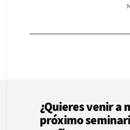
N
Footer
¿Quieres venir a 
próximo seminari