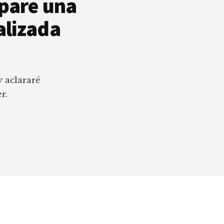
epare una
alizada
y aclararé
r.