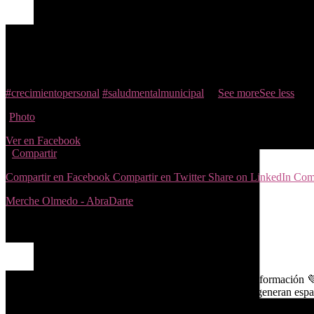
En AbraDarte, esta semana se vienen talleres👏🏼🤗
Te espero en dist
La Nueva – Aprende a priorizar, organizarte sin culpa y liberar espaci
reducir el ruido interno.
⚡ Gestión del estrés
Aldea del Fresno – Dinámic
hacia dentro para escucharte, comprenderte y actuar con coherencia y
#crecimientopersonal
#saludmentalmunicipal
...
See more
See less
Photo
Ver en Facebook
·
Compartir
Compartir en Facebook
Compartir en Twitter
Share on LinkedIn
Comp
Merche Olmedo - AbraDarte
1 years ago
💜 La fuerza de estar juntas: igualdad, consciencia y transformación 
consciencia colectiva. 💜
Cuando las mujeres se unen, se generan espac
respeto.
Desde la psicología social, se ha demostrado que el sentido de