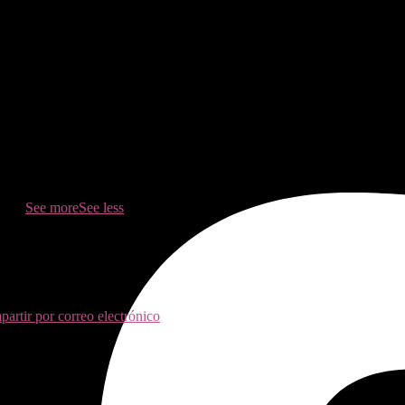
u cuerpo y tu alegría de vivir
😊
...
See more
See less
artir por correo electrónico