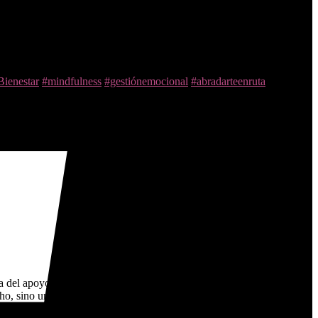
r energía. ¿Te apuntas?
Agenda semanal:
⏰ Gestión del tiempo
Sevilla
ión
Daganzo – Una pausa para volver a ti, cuidar cuerpo y mente, y
energía vital.
❤️‍🔥 Terapia consciente
Villanueva de Perales – Un viaje
Bienestar
#mindfulness
#gestiónemocional
#abradarteenruta
 del apoyo mutuo, la igualdad y la transformación a través de la
ho, sino una forma de estar en el mundo desde la presencia y el
 La sororidad no es solo un concepto, es una práctica diaria que nos