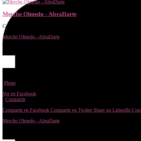
Merche Olmedo - AbraDarte
Cursos teórico prácticos para ser libre y conectar con tus emociones, t
Merche Olmedo - AbraDarte
1 years ago
Aún quedan plazas libres, si quieres o martes escríbeme por privado 
Photo
Ver en Facebook
·
Compartir
Compartir en Facebook
Compartir en Twitter
Share on LinkedIn
Comp
Merche Olmedo - AbraDarte
1 years ago