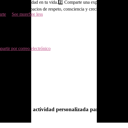
l papel de la igualdad en tu vida.
2️⃣ Comparte una experiencia en la que
Juntas creamos espacios de respeto, consciencia y crecimiento.
¿Qué sig
arte
...
See more
See less
artir por correo electrónico
ue prepare una actividad personalizada para tu empres
ner.