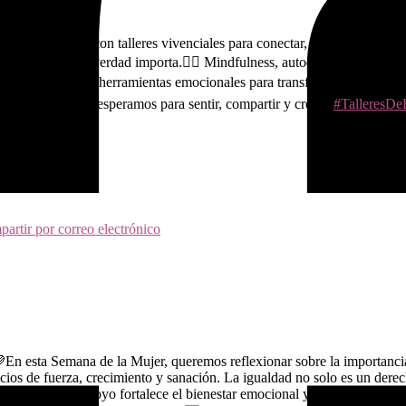
intos municipios con talleres vivenciales para conectar, soltar y recarga
o para lo que de verdad importa.
🧘‍♀️ Mindfulness, autocuidado y relajac
as corporales y herramientas emocionales para transformar el estrés en 
 amor propio.
¡Te esperamos para sentir, compartir y crecer!
#TalleresDe
artir por correo electrónico

En esta Semana de la Mujer, queremos reflexionar sobre la importancia
ios de fuerza, crecimiento y sanación. La igualdad no solo es un derec
 comunidad y apoyo fortalece el bienestar emocional y reduce el estrés.