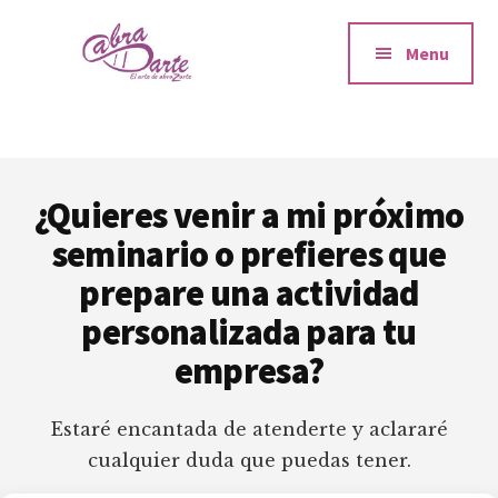
Additional
Saltar
Saltar
Skip
Talleres
al
a
to
menu
Menu
contenido
la
footer
y
principal
barra
sesiones
lateral
de
principal
Risoterapia
Footer
y
¿Quieres venir a mi próximo
Gestión
seminario o prefieres que
Emocional
prepare una actividad
en
Madrid
personalizada para tu
para
empresa?
empresas
y
Estaré encantada de atenderte y aclararé
particulares
cualquier duda que puedas tener.